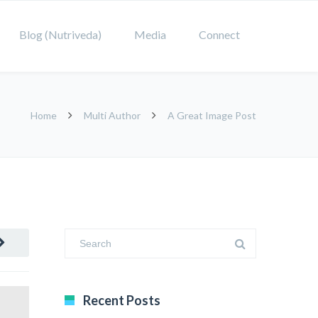
Blog (Nutriveda)
Media
Connect
Home
Multi Author
A Great Image Post
Recent Posts