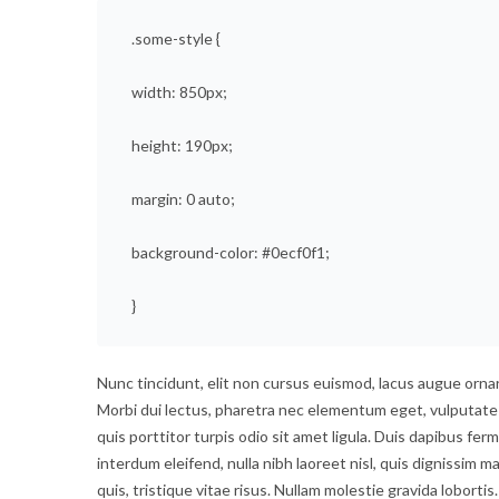
.some-style {
width: 850px;
height: 190px;
margin: 0 auto;
background-color: #0ecf0f1;
}
Nunc tincidunt, elit non cursus euismod, lacus augue ornar
Morbi dui lectus, pharetra nec elementum eget, vulputate u
quis porttitor turpis odio sit amet ligula. Duis dapibus fe
interdum eleifend, nulla nibh laoreet nisl, quis dignissim ma
quis, tristique vitae risus. Nullam molestie gravida lobortis.