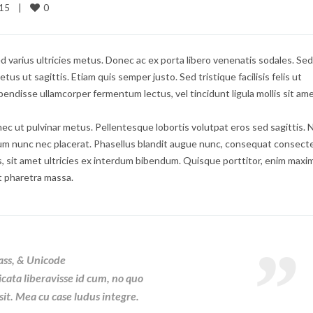
0
5    
|
ed varius ultricies metus. Donec ac ex porta libero venenatis sodales. Sed
us ut sagittis. Etiam quis semper justo. Sed tristique facilisis felis ut
pendisse ullamcorper fermentum lectus, vel tincidunt ligula mollis sit ame
onec ut pulvinar metus. Pellentesque lobortis volutpat eros sed sagittis.
lum nunc nec placerat. Phasellus blandit augue nunc, consequat consect
 sit amet ultricies ex interdum bibendum. Quisque porttitor, enim maxi
lit pharetra massa.
ass, & Unicode
icata liberavisse id cum, no quo
sit. Mea cu case ludus integre.