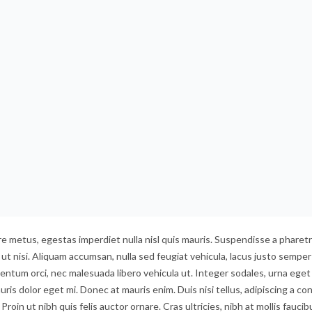
e metus, egestas imperdiet nulla nisl quis mauris. Suspendisse a pharetr
t nisi. Aliquam accumsan, nulla sed feugiat vehicula, lacus justo semper 
rmentum orci, nec malesuada libero vehicula ut. Integer sodales, urna eget
uris dolor eget mi. Donec at mauris enim. Duis nisi tellus, adipiscing a con
 Proin ut nibh quis felis auctor ornare. Cras ultricies, nibh at mollis faucib