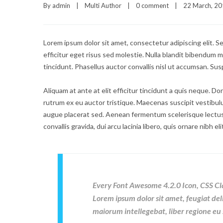
By 
admin
|
Multi Author
|
0 comment
|
22 March, 201
Lorem ipsum dolor sit amet, consectetur adipiscing elit. S
efficitur eget risus sed molestie. Nulla blandit bibendum met
tincidunt. Phasellus auctor convallis nisl ut accumsan. Sus
Aliquam at ante at elit efficitur tincidunt a quis neque. D
rutrum ex eu auctor tristique. Maecenas suscipit vestibu
augue placerat sed. Aenean fermentum scelerisque lectus,
convallis gravida, dui arcu lacinia libero, quis ornare nibh e
Every Font Awesome 4.2.0 Icon, CSS Cl
Lorem ipsum dolor sit amet, feugiat del
maiorum intellegebat, liber regione eu 