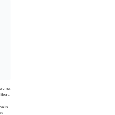
a urna.
libero,
vallis
us,