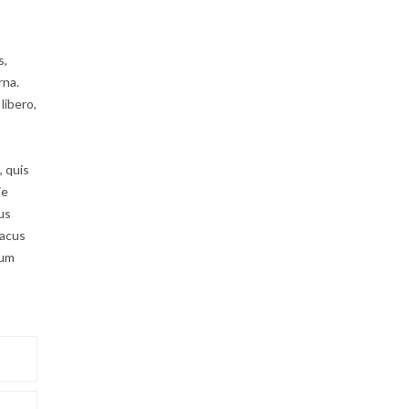
s,
rna.
libero,
, quis
ie
tus
lacus
tum