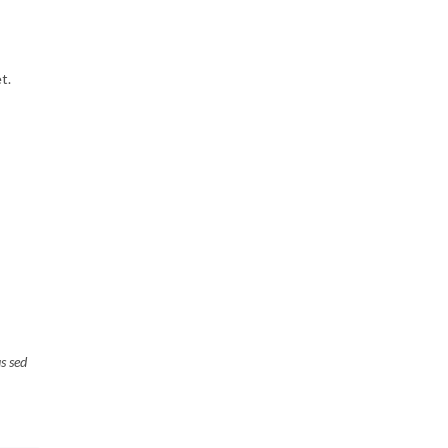
t.
us sed