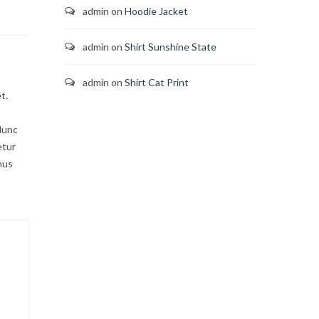
admin
on
Hoodie Jacket
admin
on
Shirt Sunshine State
admin
on
Shirt Cat Print
t.
 Nunc
etur
mus