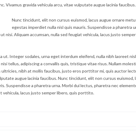
unc. Vivamus gravida vehicula arcu, vitae vulputate augue lacinia faucibus.
Nunc tincidunt, elit non cursus euismod, lacus augue ornare metu
egestas imperdiet nulla nisl quis mauris. Suspendisse a pharetra u
t nisi. Aliquam accumsan, nulla sed feugiat vehicula, lacus justo semper 
ut. Integer sodales, urna eget interdum eleifend, nulla nibh laoreet nisl
si tellus, adipiscing a convallis quis, tristique vitae risus. Nullam molest
 ultricies, nibh at mollis faucibus, justo eros porttitor mi, quis auctor lec
lputate augue lacinia faucibus. Nunc tincidunt, elit non cursus euismod, 
ris. Suspendisse a pharetra urna. Morbi dui lectus, pharetra nec elemen
 vehicula, lacus justo semper libero, quis porttito.