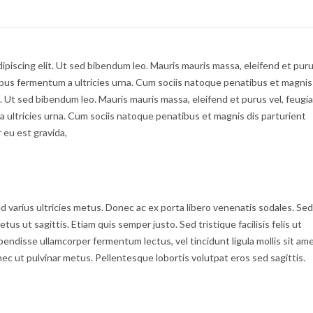
ipiscing elit. Ut sed bibendum leo. Mauris mauris massa, eleifend et puru
cibus fermentum a ultricies urna. Cum sociis natoque penatibus et magnis
t. Ut sed bibendum leo. Mauris mauris massa, eleifend et purus vel, feugia
a ultricies urna. Cum sociis natoque penatibus et magnis dis parturient
 eu est gravida,
ed varius ultricies metus. Donec ac ex porta libero venenatis sodales. Sed
us ut sagittis. Etiam quis semper justo. Sed tristique facilisis felis ut
pendisse ullamcorper fermentum lectus, vel tincidunt ligula mollis sit ame
onec ut pulvinar metus. Pellentesque lobortis volutpat eros sed sagittis.