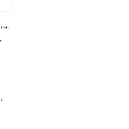
s vel,
t
t.